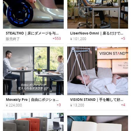
STEALTHO｜床にダメージを与えないオフィスチェア用ホイール「ステルスオー」
LiberNovo Omni｜座るだけで整う。マッサージ機能付きスマートワークチェア
+553
+5
販売終了
¥ 101,200
Movably Pro｜自由にポジションが変えられるデスクチェア
VISION STAND｜手を離して好きな姿勢で使える自由自在アングルのデバイスホルダー
+3
+4
¥ 224,000
¥ 13,200