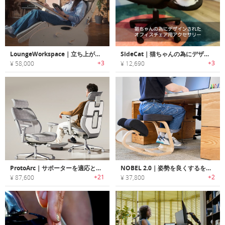
LoungeWorkspace｜立ち上がらずに作業とリラックスを切り替えられるワークチェア
SideCat｜猫ちゃんの為にデザインされたオフィスチェア用アクセサリー「サイドキャット」
+3
+3
¥ 58,000
¥ 12,690
ProtoArc｜サポーターを適応と調整できるオフィスチェア
NOBEL 2.0｜姿勢を良くするをニーリングチェア
+21
+2
¥ 87,600
¥ 37,800