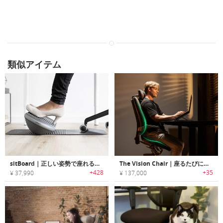
類似アイテム
sitBoard｜正しい姿勢で座れるオフィスチェア用フットレストシステム「シットボード」
The Vision Chair｜座るたびに正しい姿勢を導く調整可能なオフィスチェア
+428
+35
¥ 37,990
¥ 137,000