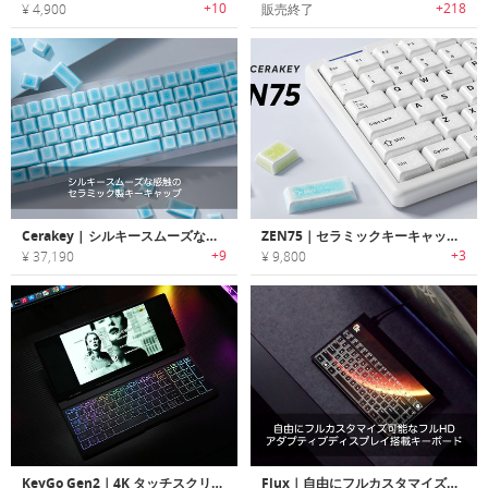
+10
+218
¥ 4,900
販売終了
Cerakey | シルキースムーズな感触のセラミック製キーキャップ「セラキー」
ZEN75｜セラミックキーキャップのロープロファイルキーボード
+9
+3
¥ 37,190
¥ 9,800
KeyGo Gen2｜4K タッチスクリーン搭載の超薄折りたたみキーボード
Flux｜自由にフルカスタマイズ可能なフルHDアダプティブディスプレイ搭載キーボード