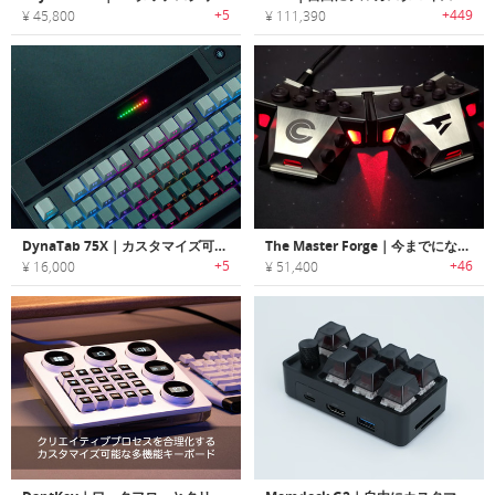
+5
+449
¥ 45,800
¥ 111,390
DynaTab 75X｜カスタマイズ可能なスクリーン付きのメカニカルキーボード
The Master Forge｜今までにないカスタマイズ可能な3D入力キーボード
+5
+46
¥ 16,000
¥ 51,400