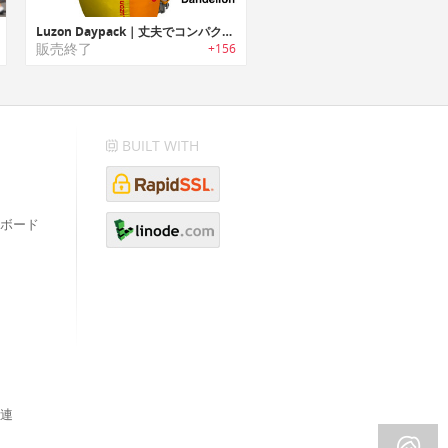
Luzon Daypack｜丈夫でコンパクトな超軽量バックパック「ルゾンデイパック」
販売終了
+156
BUILT WITH
ボード
連