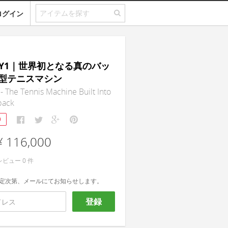
ログイン
ay Y1｜世界初となる真のバッ
型テニスマシン
 - The Tennis Machine Built Into
pack
9
¥ 116,000
レビュー
0
件
定次第、メールにてお知らせします。
登録