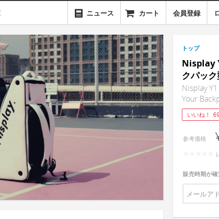
ニュース
カート
会員登録
トップ
Nispl
クパック
Nisplay Y1
Your Back
いいね！
6
参考価格
販売時期が確