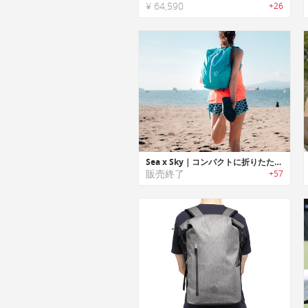
¥ 64,590
+26
Sea x Sky｜コンパクトに折りたためポケットにフィットする防水バックパック「シートゥスカイ」
販売終了
+57