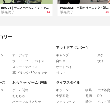
In/Out｜テニスボールのイン・アウトをジャッジしてお知らせするラインコールデバイス「イン/アウト」
PAQSULE｜自動クリーニング・殺菌消毒機能搭載バッグ「パックセル」
販売終了
販売終了
+14
+346
ゴリー
アウトドア･スポーツ
ォン
オーディオ
キャンプ
スケート
ウェアラブルデバイス
自転車
水泳
スマートデバイス
オートバイ
3Dプリンタ･3Dスキャナ
ゴルフ
ース
おもちゃ･ゲーム･趣味
ライフスタイル
ナリー
ゲーム関連
キッチン
寝具
生活雑貨
ー
おもちゃ
生活家電
照明
DIY
バーチャルリアリティ
ファッション
時計
ペット関