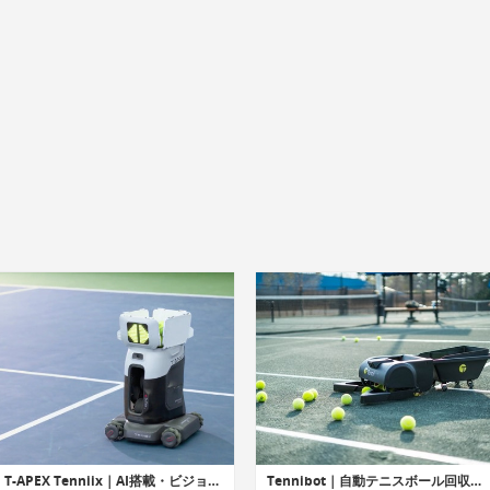
T-APEX Tenniix｜AI搭載・ビジョンベースの可搬型テニスボールマシン
Tennibot｜自動テニスボール回収ロボット「テニボット」