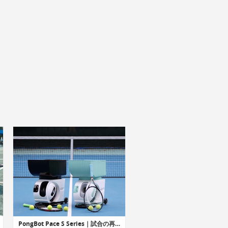
PongBot Pace S Series｜試合の再現と練習相手をしてくれるAI搭載のテニスロボット