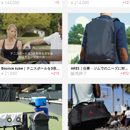
¥ 144,000
¥ 214,090
+5
+12
Bounce tube｜テニスボールを3倍長持ちさせる加圧チューブケース「バウンスチューブ」
ARES｜仕事・ジムでのニーズに対応するバックパック「アレス」
¥ 21,090
販売終了
+215
+972