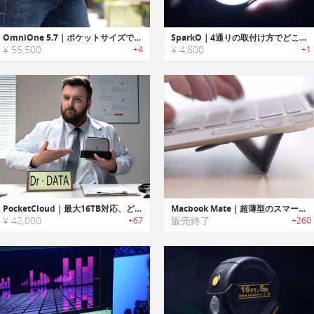
OmniOne 5.7｜ポケットサイズでどこでも使える超強力P
SparkO｜4通りの取付け方でどこでも使える多機能ライト
¥ 55,500
¥ 4,800
+4
+1
PocketCloud｜最大16TB対応、どこでも使える超ポータブルNASストレージ
Macbook Mate｜超薄型のスマートスタンド「マックブック・メイト」
¥ 42,000
販売終了
+67
+260