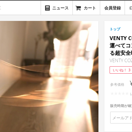
ニュース
カート
会員登録
トップ
VENTY
運べてコ
る超安全
VENTY COZ
いいね！
3
参考価格
販売時期が確