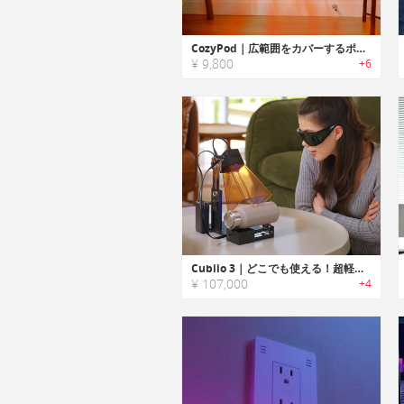
CozyPod｜広範囲をカバーするポータブル暖房器具
¥ 9,800
+6
Cubiio 3｜どこでも使える！超軽量200gのポータブルレーザー彫刻機
¥ 107,000
+4