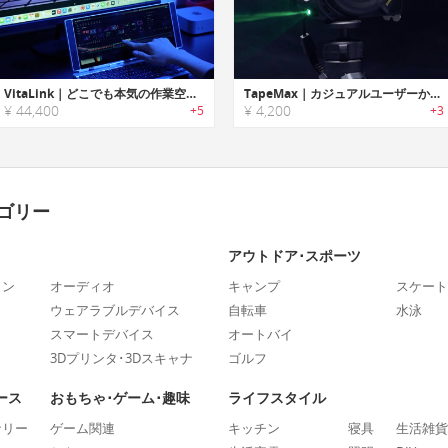
VitaLink｜どこでも本気の作業空間を。超薄型20mm・180°折りたたみ式キーボード×4Kタッチスクリーン
TapeMax｜カジュアルユーザーからプロフェッショナルまで、誰でも使える4-in-1測定機
¥ 44,400
¥ 4,200
+5
+3
ゴリー
アウトドア･スポーツ
ォン
オーディオ
キャンプ
スケート
ウェアラブルデバイス
自転車
水泳
スマートデバイス
オートバイ
3Dプリンタ･3Dスキャナ
ゴルフ
ース
おもちゃ･ゲーム･趣味
ライフスタイル
ナリー
ゲーム関連
キッチン
寝具
生活雑貨