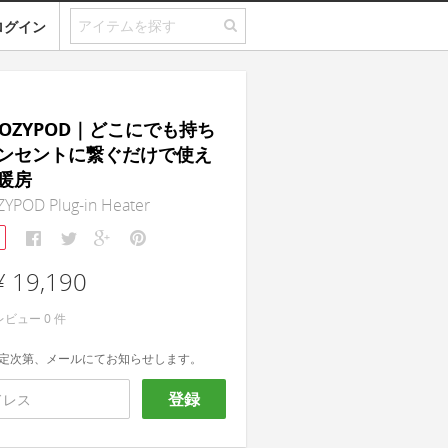
ログイン
 COZYPOD｜どこにでも持ち
ンセントに繋ぐだけで使え
暖房
YPOD Plug-in Heater
¥ 19,190
レビュー
0
件
定次第、メールにてお知らせします。
登録