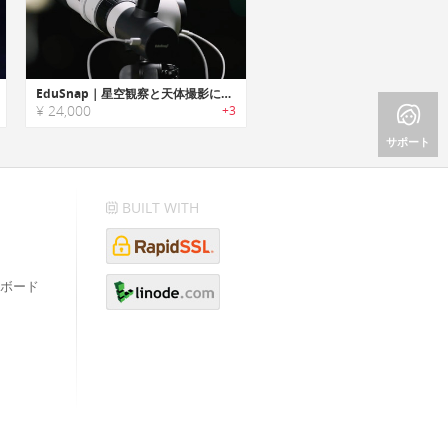
EduSnap｜星空観察と天体撮影に使える2-in-1スマート望遠鏡
¥ 24,000
+3
サポート
BUILT WITH
ボード