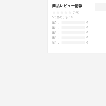
商品レビュー情報
(0件)
5つ星のうち 0.0
星5つ
0
星4つ
0
星3つ
0
星2つ
0
星1つ
0