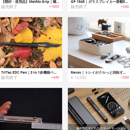
【開封・使用品】MetMo Grip｜螺旋の動きが美しくフィジッティングも楽しめるマルチツール「メトモグリップ」
GP 1945｜ガラスブレイカー搭載EDCペン「GP 1945」
販売終了
販売終了
+1605
+240
TriTac EDC Pen｜3 in 1多機能ペン「トライタック」
Revov｜トレイがクルっと回転するアクセサリーオーガナイザー「レヴォヴ」
販売終了
¥ 14,890
+440
+509