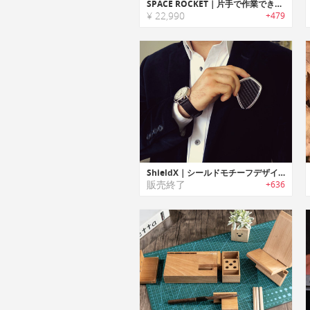
SPACE ROCKET｜片手で作業できるオールインワン精密ドライバー/ツールキット「スペースロケット」
¥ 22,990
+479
ShieldX｜シールドモチーフデザインマルチツール機能搭載キーホルダー「シールドX」
販売終了
+636