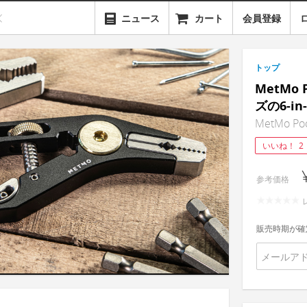
ニュース
カート
会員登録
トップ
MetMo 
ズの6-i
MetMo Poc
いいね！
2
参考価格
販売時期が確