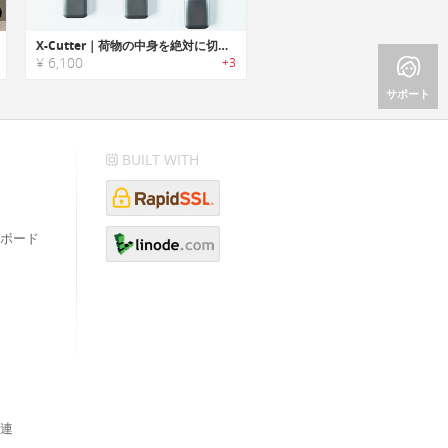
X-Cutter｜荷物の中身を絶対に切らない次世代カッター
¥ 6,100
+3
サポート
BUILT WITH
ボード
連