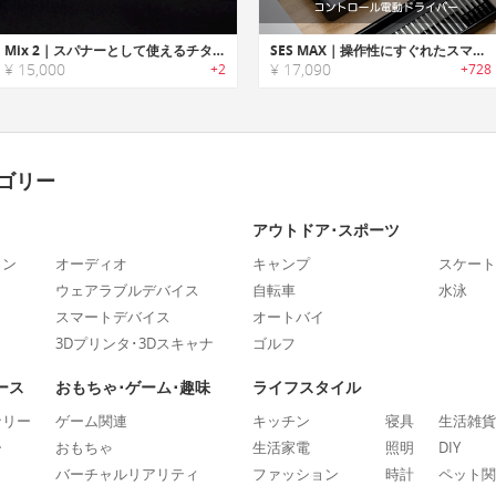
Mix 2｜スパナーとして使えるチタン製EDCルーラー
SES MAX｜操作性にすぐれたスマートモーションコントロール電動ドライバー
¥ 15,000
¥ 17,090
+2
+728
ゴリー
アウトドア･スポーツ
ォン
オーディオ
キャンプ
スケート
ウェアラブルデバイス
自転車
水泳
スマートデバイス
オートバイ
3Dプリンタ･3Dスキャナ
ゴルフ
ース
おもちゃ･ゲーム･趣味
ライフスタイル
ナリー
ゲーム関連
キッチン
寝具
生活雑貨
ー
おもちゃ
生活家電
照明
DIY
バーチャルリアリティ
ファッション
時計
ペット関