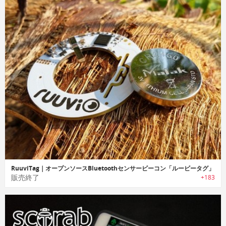
RuuviTag｜オープンソースBluetoothセンサービーコン「ルービータグ」
販売終了
+183