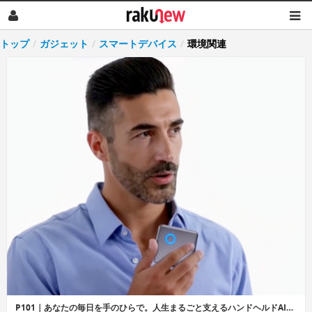
トップ
/
ガジェット
/
スマートデバイス
/
環境関連
P101｜あなたの毎日を手のひらで。人生まるごと支えるハンドヘルドAIデバイス