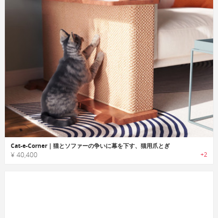
Cat-e-Corner｜猫とソファーの争いに幕を下す、猫用爪とぎ
¥ 40,400
+2