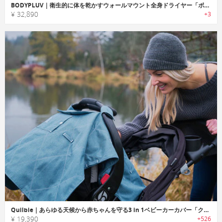
BODYPLUV｜衛生的に体を乾かすウォールマウント全身ドライヤー「ボディプラブ」
¥ 32,890
+3
Quilbie｜あらゆる天候から赤ちゃんを守る3 in 1ベビーカーカバー「クイルビー」
¥ 19,390
+526