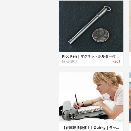
Pico Pen｜マグネットホルダー付ミニボールペン「ピコペン」
販売終了
+201
【在庫限り特価！】Quirky｜ラップデスクホルダー