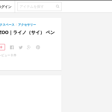
ログイン
クスペース
/
アクセサリー
ZOO｜ライノ（サイ） ペン
69
レビュー
0
件