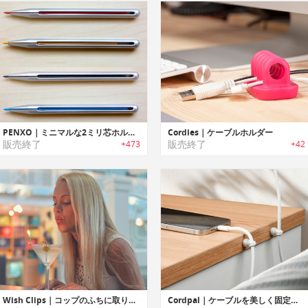
PENXO｜ミニマルな2ミリ芯ホルダーペンシル「ペンゾ」
Cordies｜ケーブルホルダー
販売終了
販売終了
+473
+42
Wish Clips｜コップのふちに取り付けるパーティーに最適なキャンドルホルダー「ウィッシュクリップ」
Cordpal｜ケーブルを美しく固定し空間に自然と溶け込むミニマルケーブルホルダー