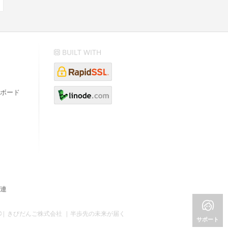
BUILT WITH
ボード
連
©| きびだんご株式会社 | 半歩先の未来が届く
サポート