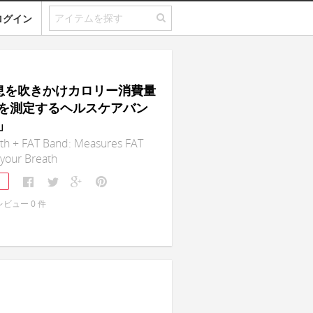
ログイン
｜息を吹きかけカロリー消費量
を測定するヘルスケアバン
」
th + FAT Band: Measures FAT
your Breath
1
レビュー
0
件