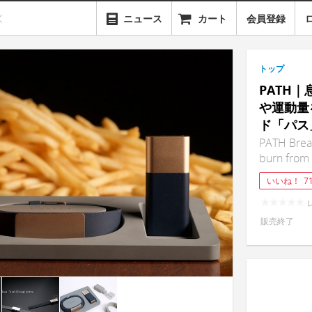
ニュース
カート
会員登録
トップ
PATH
や運動量
ド「パス
PATH Brea
burn from 
いいね！
7
販売終了