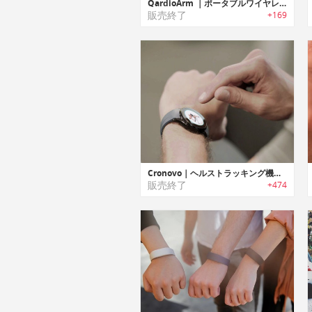
QardioArm ｜ポータブルワイヤレス血圧モニター「カディオアーム」
販売終了
+169
Cronovo｜ヘルストラッキング機能搭載スマートウォッチ「クロノボ」
販売終了
+474