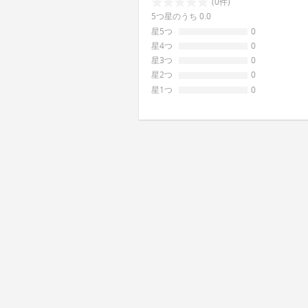
(0件)
5つ星のうち 0.0
星5つ
0
星4つ
0
星3つ
0
星2つ
0
星1つ
0