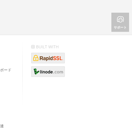
サポート
BUILT WITH
ボード
連