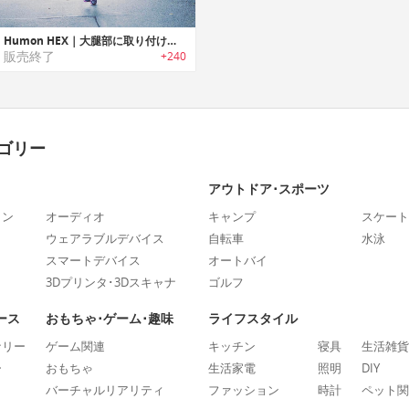
Humon HEX｜大腿部に取り付け酸素使用量を計測可能なトレーニングウェアラブル「ヘックス」
販売終了
+240
ゴリー
アウトドア･スポーツ
ォン
オーディオ
キャンプ
スケート
ウェアラブルデバイス
自転車
水泳
スマートデバイス
オートバイ
3Dプリンタ･3Dスキャナ
ゴルフ
ース
おもちゃ･ゲーム･趣味
ライフスタイル
ナリー
ゲーム関連
キッチン
寝具
生活雑貨
ー
おもちゃ
生活家電
照明
DIY
バーチャルリアリティ
ファッション
時計
ペット関