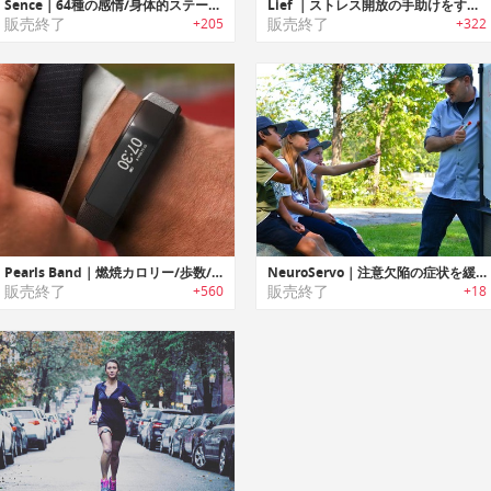
Sence｜64種の感情/身体的ステータスをトラッキング可能なヘルス/感情トラッカー「センス」
Lief ｜ストレス開放の手助けをするスマートパッチ「リーフ」
販売終了
販売終了
+205
+322
Pearls Band｜燃焼カロリー/歩数/血圧/酸素飽和度/疲労レベルをモニタリング可能な多機能ヘルスリストバンド「パールバンド」
NeuroServo｜注意欠陥の症状を緩和するキャップ型ソリューション「ニューロセーボ」
販売終了
販売終了
+560
+18