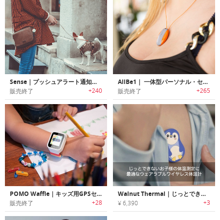
Sense｜プッシュアラート通知機能搭載小型スマートセンサー「センス」
AllBe1｜ 一体型パーソナル・セキュリティデバイス「オールビーワン」
+240
+265
販売終了
販売終了
POMO Waffle｜キッズ用GPSセキュリティ機能搭載型スマートウォッチ「ポモワッフル」
Walnut Thermal｜じっとできないお子様の体温測定に最適なウェアラブルワイヤレス体温計「ウォルナットサーマル」
+28
+3
販売終了
¥ 6,390