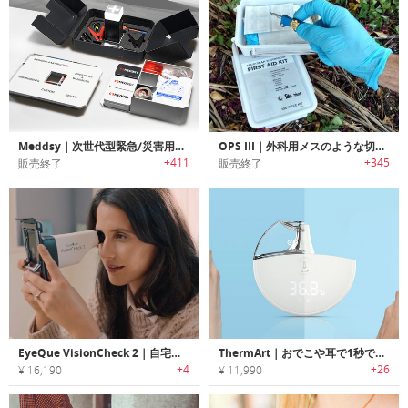
Meddsy｜次世代型緊急/災害用サバイバルスマートキット「メッドシー」
OPS III｜外科用メスのような切れ味のコンパクトポケットナイフ「オプススリー」
+411
+345
販売終了
販売終了
EyeQue VisionCheck 2｜自宅で瞳孔間距離を正確に測定可能な視力チェッカー「アイキュービジョンチェック2」
ThermArt｜おでこや耳で1秒で体温測定できるスマート体温計「サームアート」
+4
+26
¥ 16,190
¥ 11,990