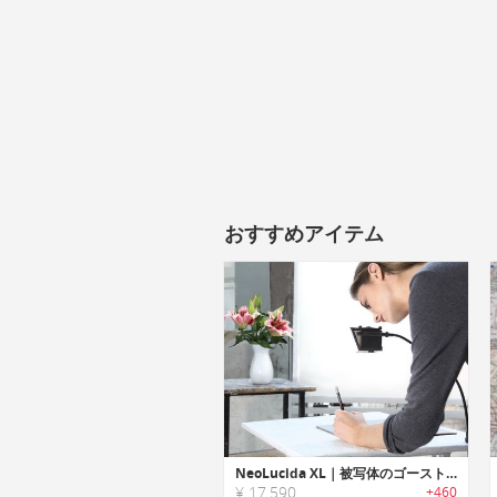
おすすめアイテム
NeoLucida XL｜被写体のゴーストイメージを見たままトレース可能なドローイングデバイス「ネオルシーダXL」
¥ 17,590
+460