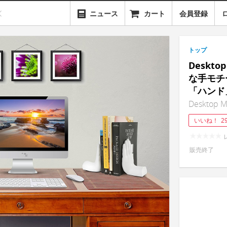
ニュース
カート
会員登録
トップ
Deskto
な手モチ
「ハンド
Desktop M
いいね！
2
販売終了