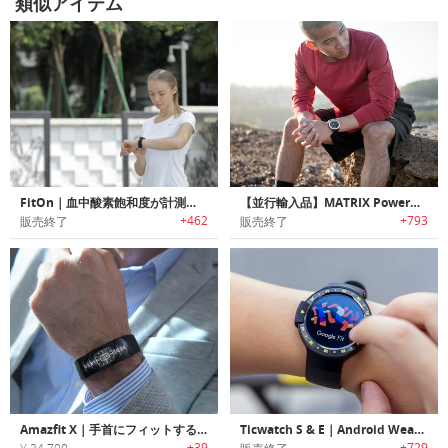
類似アイテム
FitOn｜血中酸素飽和度が計測可能なスポーツヘルスウォッチ「フィットオン」
【並行輸入品】MATRIX PowerWatch｜充電不要のアクティビティスマートウォッチ「マトリックス パワーウォッチ」
+462
+793
販売終了
販売終了
Amazfit X｜手首にフィットするカーブディスプレイ搭載スマートウォッチ「アメイズフィットX」
Ticwatch S & E｜Android Wear 搭載のスマートスポーツウォッチ「ティックウォッチスポーツ」
+39
+729