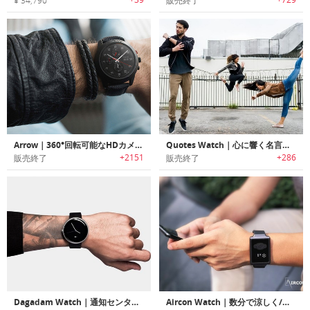
¥ 34,790
販売終了
Arrow｜360°回転可能なHDカメラ搭載スマートウォッチ「アロー」
Quotes Watch｜心に響く名言を表示するリストウォッチ「クオーツウォッチ」
+2151
+286
販売終了
販売終了
Dagadam Watch｜通知センター/ヘルスフィットネス機能を搭載したカーブタッチベゼルスマートウォッチ「ダガダム」
Aircon Watch｜数分で涼しく/暖かく体温調整可能なリストバンド「エアコンウォッチ」