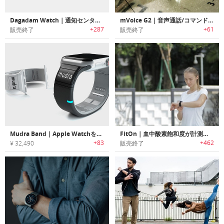
Dagadam Watch｜通知センター/ヘルスフィットネス機能を搭載したカーブタッチベゼルスマートウォッチ「ダガダム」
mVoice G2｜音声通話/コマンド機能搭載ハイブリッドスマートウォッチ「エムボイスG2」
+287
+61
販売終了
販売終了
Mudra Band｜Apple Watchをジェスチャーコントロール可能なウォッチバンド「ムージュラバンド」
FitOn｜血中酸素飽和度が計測可能なスポーツヘルスウォッチ「フィットオン」
+83
+462
¥ 32,490
販売終了