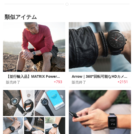
類似アイテム
【並行輸入品】MATRIX PowerWatch｜充電不要のアクティビティスマートウォッチ「マトリックス パワーウォッチ」
Arrow｜360°回転可能なHDカメラ搭載スマートウォッチ「アロー」
+793
+2151
販売終了
販売終了