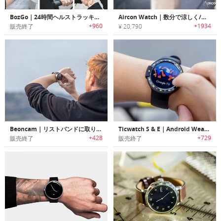
BozGo｜24時間ヘルストラッキング・睡眠モニター可能な3Dインターフェイス搭載スマートウォッチ「ボズゴー」
Aircon Watch｜数分で涼しく/暖かく体温調整可能なリストバンド「エアコンウォッチ」
+960
+1934
販売終了
¥ 20,790
Beoncam｜リストバンドに取り付け/取り外し可能な360°パノラマカメラ「ビオンカム」
Ticwatch S & E｜Android Wear 搭載のスマートスポーツウォッチ「ティックウォッチスポーツ」
+428
+729
販売終了
販売終了