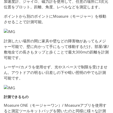
加速度計、ジャイロ、磁力計を使用して、任意の場所に3次元
位置をプロット。距離、角度、レベルなどを測定します。
ポイントから別のポイントにMoasure（モージャー）を移動
させることで計測可能。
計測したい場所の間に家具や壁などの障害物があってもメジ
ャー可能で、壁に向かって手にもって移動するだけ。部屋/家/
敷地全ての長さもタップと歩くことで最大300mの距離を計測
可能です。
レーザー/カメラを使用せず、光やスペースで制限を受けませ
ん。アウトドアの明るい日差しの下や暗い照明の中でも計測
可能です。
計測できるもの
Moasure ONE（モージャーワン）/ Moasureアプリを使用す
ると測定ツールキットバッグを開いたのと同様に様々な計測