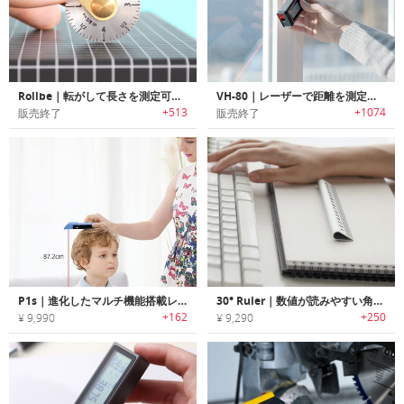
Rollbe｜転がして長さを測定可能なポケットサイズメジャー「ローロービ」
VH-80｜レーザーで距離を測定可能なスマートメジャー「VH-80」
+513
+1074
販売終了
販売終了
P1s｜進化したマルチ機能搭載レーザー式スマートメジャー「ピーワンS」
30° Ruler｜数値が読みやすい角度がついたルーラー「30°ルーラー」
+162
+250
¥ 9,990
¥ 9,290