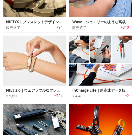
NIFTYX｜ブレスレットデザイン充電ケーブル「ニフティックス」
Wave｜ジュエリーのような高級感のあるブレスレットデザイン充電ケーブル「ウェーブ」
+94
+810
販売終了
販売終了
NILS 2.0｜ウェアラブルなブレスレットデザインチャージングケーブル「ニルス2.0」
inCharge Life｜超高速データ転送と一生保証を備えた信頼の充電ケーブル
+724
+2
¥ 5,690
¥ 4,400