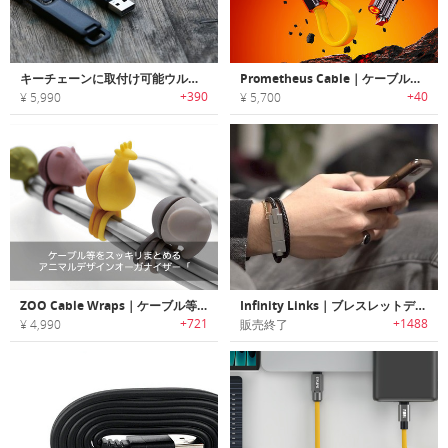
キーチェーンに取付け可能ウルトラポータブルUSBケーブル/アダプター「CableKit（ケーブルキット）」
Prometheus Cable｜ケーブル以上の存在。ライターとポケットナイフを備えた多機能充電ケーブル
+390
+40
¥ 5,990
¥ 5,700
ZOO Cable Wraps｜ケーブル等をスッキリまとめるアニマルデザインオーガナイザー「ズーケーブル」
Infinity Links｜ブレスレットデザイン充電ケーブル「インフィニティリンクス」
+721
+1488
¥ 4,990
販売終了