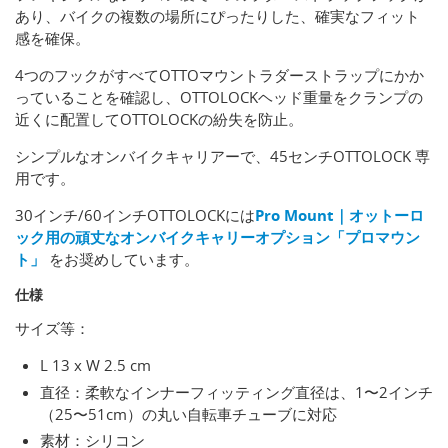
あり、バイクの複数の場所にぴったりした、確実なフィット
感を確保。
4つのフックがすべてOTTOマウントラダーストラップにかか
っていることを確認し、OTTOLOCKヘッド重量をクランプの
近くに配置してOTTOLOCKの紛失を防止。
シンプルなオンバイクキャリアーで、45センチOTTOLOCK 専
用です。
30インチ/60インチOTTOLOCKには
Pro Mount｜オットーロ
ック用の頑丈なオンバイクキャリーオプション「プロマウン
ト」
をお奨めしています。
仕様
サイズ等：
L 13 x W 2.5 cm
直径：柔軟なインナーフィッティング直径は、1〜2インチ
（25〜51cm）の丸い自転車チューブに対応
素材：シリコン