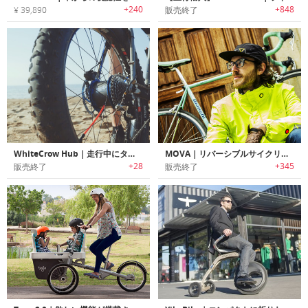
+240
+848
¥ 39,890
販売終了
WhiteCrow Hub｜走行中にタイヤの空気圧を調整可能なマウンテンバイク用ハブ「ホワイトクロウハブ」
MOVA｜リバーシブルサイクリングジャケット「モヴァ」
+28
+345
販売終了
販売終了