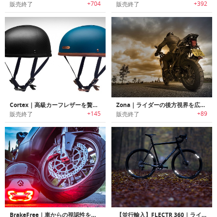
+704
+392
販売終了
販売終了
Cortex｜高級カーフレザーを贅沢に使用した自転車用ヘルメット
Zona｜ライダーの後方視界を広げるオートバイ用リアビューシステム「ゾナ」
+145
+89
販売終了
販売終了
BrakeFree｜車からの視認性を高めるヘルメット用ブレーキライト「ブレーキフリー」
【並行輸入】FLECTR 360｜ライディングに影響を与えないバイク用360°リフレクター「フレクター360」