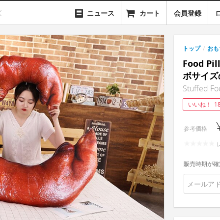
ニュース
カート
会員登録
トップ
/
おも
Food Pi
ボサイズ
Stuffed Fo
いいね！
1
参考価格
販売時期が確