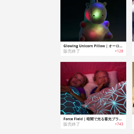
Glowing Unicorn Pillow｜オーロラのように光るユニコーンぬいぐるみピロー
販売終了
+128
Force Field｜暗闇で光る蓄光ブランケット「フォースフィールド」
販売終了
+743