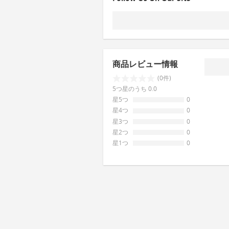
商品レビュー情報
(0件)
5つ星のうち 0.0
星5つ
0
星4つ
0
星3つ
0
星2つ
0
星1つ
0