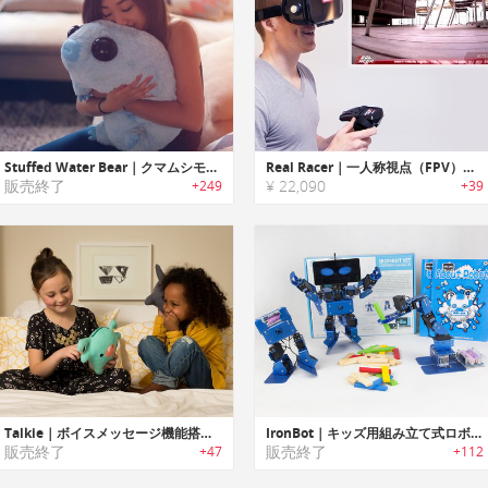
Stuffed Water Bear｜クマムシモチーフのぬいぐるみ
Real Racer｜一人称視点（FPV）のドライビング経験ができるRCカー「リアルレーサー」
販売終了
¥ 22,090
+249
+39
Talkie｜ボイスメッセージ機能搭載ぬいぐるみ「トーキー」
IronBot｜キッズ用組み立て式ロボット「アイロンボット」
販売終了
販売終了
+47
+112