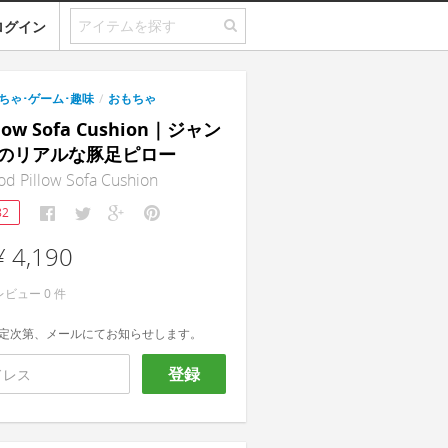
ログイン
ちゃ･ゲーム･趣味
/
おもちゃ
llow Sofa Cushion｜ジャン
のリアルな豚足ピロー
od Pillow Sofa Cushion
82
¥ 4,190
レビュー
0
件
定次第、メールにてお知らせします。
登録