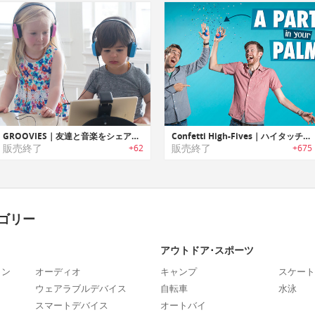
GROOVIES｜友達と音楽をシェア可能なキッズ用ヘッドフォン「グルーヴィーズ」
Confetti High-Fives｜ハイタッチすると紙吹雪を飛ばすパーティグッズ「コンフェティハイファイブ」
販売終了
販売終了
+62
+675
ゴリー
アウトドア･スポーツ
ォン
オーディオ
キャンプ
スケート
ウェアラブルデバイス
自転車
水泳
スマートデバイス
オートバイ