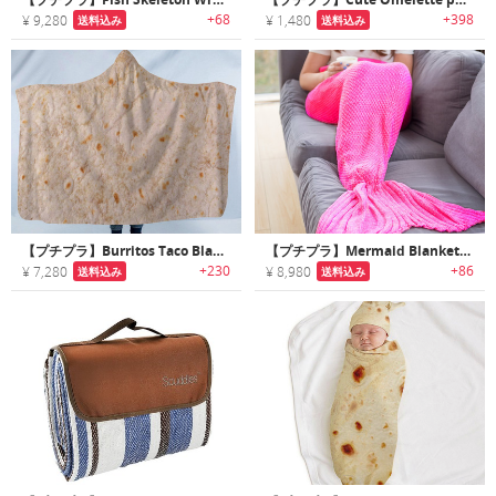
+68
+398
¥ 9,280
¥ 1,480
送料込み
送料込み
【プチプラ】Burritos Taco Blanket｜リアルなブリトータコスプリントブランケット
【プチプラ】Mermaid Blanket｜足元を暖かく包み込むマーメイドブランケット
+230
+86
¥ 7,280
¥ 8,980
送料込み
送料込み