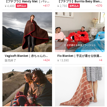
【プチプラ】Handy Mat ｜バッグ状に折りたたんで持ち運べるビッグサイズ防水ピクニックブランケット
【プチプラ】Burrito Baby Blanket｜食べたくなるほどキュートなハット付きベビーブリトーブランケット
+417
+570
¥ 4,480
¥ 2,780
送料込み
送料込み
Vagisoft Blanket｜赤ちゃんのおしりの様な柔らかさのブランケット
Flo Blanket｜手足が通せる快適ブランケット「フロ」
+424
+4
販売終了
¥ 13,890