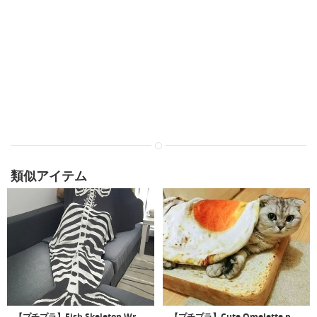
類似アイテム
【プチプラ】Fish Skeleton Wrap｜ハロウィンに最適なマーメイド骨格標本ブランケット
【プチプラ】Cute Omelette pet Blanket｜超リアルな目玉焼きプリントペット用ブランケット