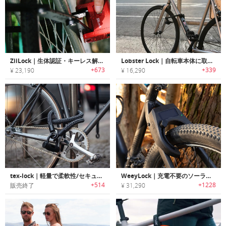
ZiiLock｜生体認証・キーレス解錠可能な折りたたみ式バイクロック「ジーロック」
Lobster Lock｜自転車本体に取り付け持ち運び不要なバイクロック「ロブスターロック」
+673
+339
¥ 23,190
¥ 16,290
tex-lock｜軽量で柔軟性/セキュリティー性に優れたテキスタイルバイクロック「テックスロック」
WeeyLock｜充電不要のソーラー駆動スマートバイクロック「ウィーロック」
+514
+1228
販売終了
¥ 31,290