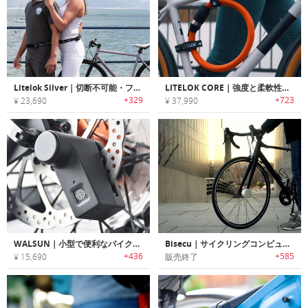
Litelok Silver｜切断不可能・フレキシブルな超軽量バイクロック「ライトロックシルバー」
LITELOK CORE｜強度と柔軟性を兼ね備えたバイク用タフフレキシブルロック「ライトロックコア」
+329
+723
¥ 23,690
¥ 37,990
WALSUN｜小型で便利なバイク用指紋認証ディスクロック「ウォルサン」
Bisecu｜サイクリングコンピューター搭載スマートバイクロック「バイセキュー」
+436
+585
¥ 15,690
販売終了