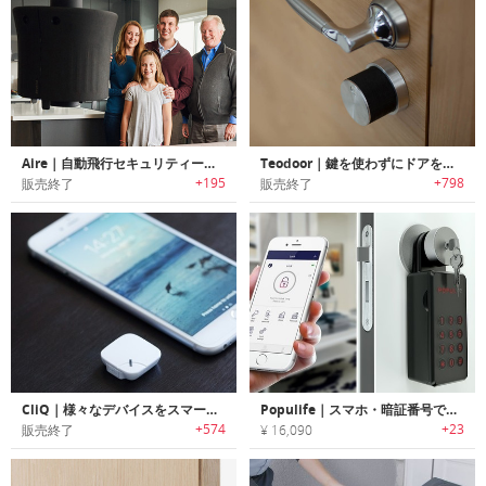
Aire｜自動飛行セキュリティードローン「エアー」
Teodoor｜鍵を使わずにドアを開閉可能なスマートロック「ティオドアー」
+195
+798
販売終了
販売終了
CliQ｜様々なデバイスをスマート化するボタン型スマートワイヤレスセンサー「クリック」
Populife｜スマホ・暗証番号でオープン可能なスマートキーボックス「ポピュライフ」
+574
+23
販売終了
¥ 16,090