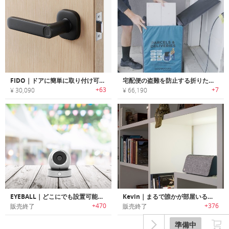
FIDO｜ドアに簡単に取り付け可能なミニマルデザインスマートロック「フィドー」
宅配便の盗難を防止する折りたたみ式パッケージデリバリーボックス「iDoorBox（アイドアボックス」
+63
+7
¥ 30,090
¥ 66,190
EYEBALL｜どこにでも設置可能なポータブルセキュリティカメラ「アイボール」
Kevin｜まるで誰かが部屋いるように錯覚させるIoTセキュリティデバイス「ケビン」
+470
+376
販売終了
販売終了
準備中