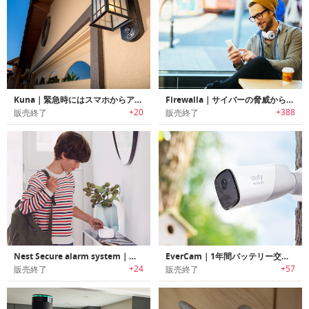
Kuna｜緊急時にはスマホからアクションを行えるスマートホームセキュリティー野外ライト「クナ」
Firewalla｜サイバーの脅威から家族を守るサイバーセキュリティデバイス「ファイアーウォーラ」
+20
+388
販売終了
販売終了
Nest Secure alarm system｜窓・ドア開閉/入退出検知機能搭載セキュリティシステム「ネストセキュア」
EverCam｜1年間バッテリー交換不要のワイヤレスセキュリティーカメラ「エバーカム」
+24
+57
販売終了
販売終了