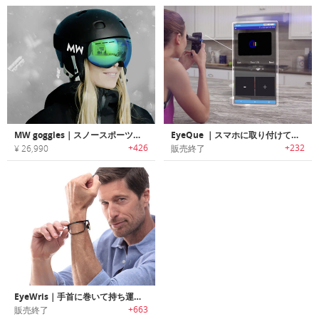
MW goggles｜スノースポーツに最適なポリカーボネートフレームスノーゴーグル「MWゴーグル」
EyeQue ｜スマホに取り付けて視力チェックを行えるパーソナル視力テスト/トラッカー「アイキュー」
+426
+232
¥ 26,990
販売終了
EyeWris｜手首に巻いて持ち運べるポータブルリーディンググラス「アイリス」
+663
販売終了