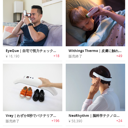
EyeQue｜自宅で視力チェックができる自動アイテストデバイス「アイキュー」
Withings Thermo｜皮膚に触れずに2秒で正確に体温を計測可能なスマート温度計「サーモ」
+18
+49
¥ 16,190
販売終了
Vray｜わずか5秒でバクテリアを殺菌可能なUVステリライザー「ヴィーレイ」
NeoRhythm｜脳科学テクノロジーを使用するウェアラブルヘルスデバイス「ネオリズム」
+196
+24
販売終了
¥ 58,390