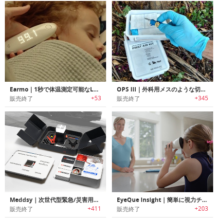
Earmo｜1秒で体温測定可能なLEDタッチパネル付きの体温計「イヤモ」
OPS III｜外科用メスのような切れ味のコンパクトポケットナイフ「オプススリー」
+53
+345
販売終了
販売終了
Meddsy｜次世代型緊急/災害用サバイバルスマートキット「メッドシー」
EyeQue Insight｜簡単に視力チェック可能な家庭用視力テスター「アイキューインサイト」
+411
+203
販売終了
販売終了