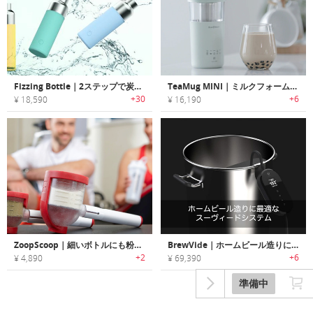
Fizzing Bottle｜2ステップで炭酸水が作れるポータブルソーダメーカー「フィジングボトル」
TeaMug MINI｜ミルクフォームも作れるミルクティーメーカー「ティーマグミニ」
+30
+6
¥ 18,590
¥ 16,190
ZoopScoop｜細いボトルにも粉末が入れやすいインテリジェント計量スプーン「ズープスクープ」
BrewVide｜ホームビール造りに最適なスーヴィードシステム「ブリューヴィー」
+2
+6
¥ 4,890
¥ 69,390
準備中