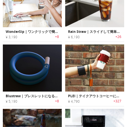
WonderSip｜ワンクリックで簡単クリーニングできるエコストロー「ワンダーシップ」
Rain Straw｜スライドして簡単にクリーニング可能なストロー「レインストロー」
+8
+26
¥ 3,190
¥ 6,190
Blustraw｜ブレスレットになる再使用可能なシリコン製ストロー「ブルーストロー」
PLEI｜テイクアウトコーヒーに取り付けるエコフレンドリーアクセサリー「プレイコーヒーカラー」
+8
+327
¥ 5,190
¥ 4,790