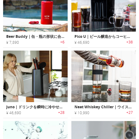
Beer Buddy｜缶・瓶の形状に合わせて使用できるオールインワン真空断熱カバー「ビアバディー」
Pico U｜ビール醸造からコーヒードリップまで行えるユニバーサルブリューイングマシン「ピコユー」
+6
+38
¥ 7,890
¥ 46,690
Juno｜ドリンクを瞬時に冷やせるハイテクドリンククーラー「ジュノ」
Neat Whiskey Chiller｜ウイスキーを薄めずに冷やせるウイスキーチラー「ニート」
+28
+27
¥ 46,690
¥ 10,990