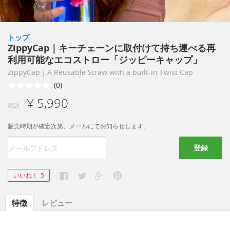
トップ
ZippyCap｜キーチェーンに取付けて持ち運べる再
利用可能なエコストロー「ジッピーキャップ」
ZippyCap｜A Reusable Straw with a built-in Twist Cap
(0)
¥ 5,990
税込
販売時期が確定次第、メールにてお知らせします。
登録
いいね！
5
特徴
レビュー