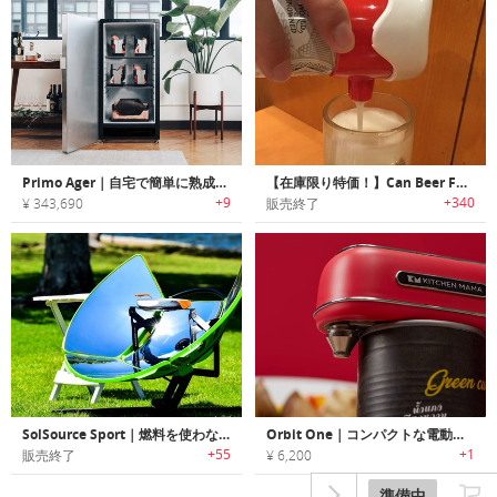
Primo Ager｜自宅で簡単に熟成肉が楽しめるドライエイジングシステム「プリモエージャー」
【在庫限り特価！】Can Beer Former｜キュートな泡型超音波ビアフォーマー「カンビアフォーマー」
+9
+340
¥ 343,690
販売終了
SolSource Sport｜燃料を使わないポータブルソーラーパワーグリル「ソルソーススポーツ」
Orbit One｜コンパクトな電動缶切り機
+55
+1
販売終了
¥ 6,200
準備中