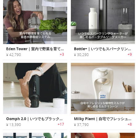
Eden Tower｜室内で野菜を育てられる垂直水耕栽培システム「エデンタワー」
Bottle+｜いつでもスパークリングウォーターが楽しめるポータブルソーダメーカー「ボトルプラス」
+3
+9
¥ 42,790
¥ 30,290
Oomph 2.0｜いつでもブラックコーヒーが楽しめる2-in-1のコーヒーメーカー「オーフ2.0」
Milky Plant｜自宅でフレッシュな植物性ミルクが楽しめるミルクマシーン「ミルキープラント」
+17
+8
¥ 13,390
¥ 37,790