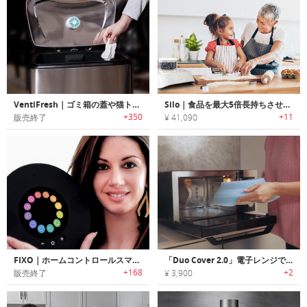
VentiFresh｜ゴミ箱の蓋や猫トイレに取付可能なUV光触媒技術を使用した小型脱臭機「ベンティフレッシュ」
Silo｜食品を最大5倍長持ちさせるスマート真空密閉コンテナ「サイロ」
+350
+11
販売終了
¥ 41,090
FIXO｜ホームコントロールスマートディスク「フィクソー」
「Duo Cover 2.0」電子レンジで蒸し料理ができる万能スチーマー
+168
+2
販売終了
¥ 3,900