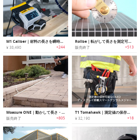
M1 Caliber｜材料の長さを瞬時に測れるDIYメジャー「M1キャリバー」
Rollbe｜転がして長さを測定可能なポケットサイズメジャー「ローロービ」
+244
+513
¥ 38,490
販売終了
Moasure ONE｜動かして長さ・角度・容積を計測可能なモーションメジャー「モージャーワン」
T1 Tomahawk｜測定値の保存可能なOLEDディスプレイ搭載スマートデジタルメジャー「T1トマホーク」
+805
+18
販売終了
¥ 32,190