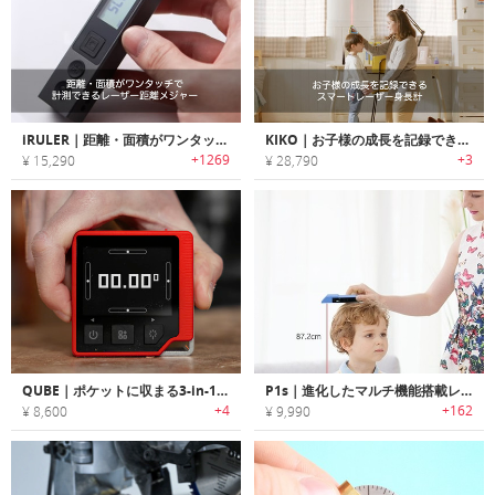
iRULER｜距離・面積がワンタッチで計測できるレーザー距離メジャー「iルーラー」
KIKO｜お子様の成長を記録できるスマートレーザー身長計「キコ」
+1269
+3
¥ 15,290
¥ 28,790
QUBE｜ポケットに収まる3-in-1デジタルメジャー
P1s｜進化したマルチ機能搭載レーザー式スマートメジャー「ピーワンS」
+4
+162
¥ 8,600
¥ 9,990