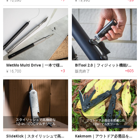
¥ 16,690
¥ 19,990
MetMo Multi Drive｜一本で様々な作業の効率が向上するマルチツール
BiTool 2.0｜フィジィット機能/フラッシュライト付きキーホルダーサイズマルチツール「バイツール2.0」
+3
+605
¥ 16,700
販売終了
SlideKick｜スタイリッシュで高機能な12-in-1EDCマルチツール「スライドキック」
Kakmom｜アウトドア必需品を搭載した12in1マルチツール