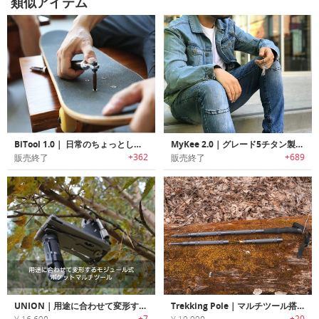
類似アイテム
BiTool 1.0｜ 日常のちょっとした場面で大活躍するマルチ工具「バイツール」
MyKee 2.0｜グレード5チタン製キー型マルチツール「マイキー2.0」
+362
+689
販売終了
販売終了
UNION｜用途に合わせて変形するモジュール式ポケットマルチツール「ユニオン」
Trekking Pole｜マルチツール搭載アルミニウム製ポール「トレッキングポール」
+7
+20