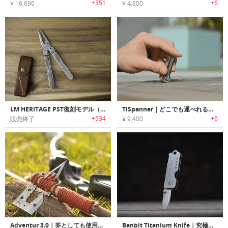
+351
+6
¥ 16,690
¥ 4,800
LM HERITAGE PST復刻モデル（ポケット・サバイバル・ツール）
TiSpanner｜どこでも運べれるチタン製マルチツール
+534
+6
販売終了
¥ 9,400
Adventur 3.0｜斧としても使用可能なクレジットカードサイズサバイバルマルチツール「アドベンチャー3.0」
Banbit Titanium Knife｜究極のチタン製キーチェーンナイフ「バンディッド」