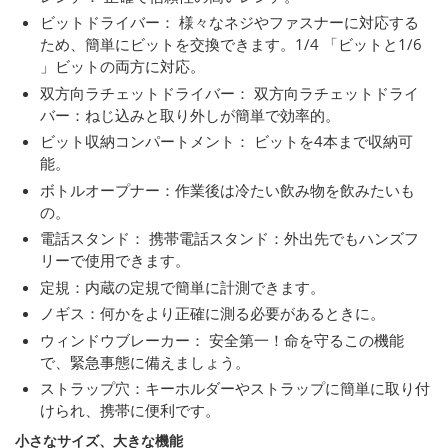
ビットドライバー： 様々なネジやファスナーに対応する
ため、簡単にビットを交換できます。1/4 「ビットと1/6
」ビットの両方に対応。
双方向ラチェットドライバー： 双方向ラチェットドライ
バー：ねじ込みと取り外しが簡単で効率的。
ビット収納コンパートメント： ビットを4本まで収納可
能。
ボトルオープナー：作業後は冷たい飲み物を飲みたいも
の。
電話スタンド： 携帯電話スタンド：外出先でもハンズフ
リーで使用できます。
定規：内蔵の定規で簡単に計測できます。
ノギス：何かをより正確に測る必要があるときに。
ウィンドウブレーカー： 安全第一！命を守るこの機能
で、緊急事態に備えましょう。
ストラップ穴：キーホルダーやストラップに簡単に取り付
けられ、携帯に便利です。
小さなサイズ、大きな機能