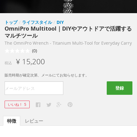
トップ
/
ライフスタイル
/
DIY
OmniPro Multitool｜DIYやアウトドアで活躍する
マルチツール
The OmniPro Wrench - Titanium Multi-Tool for Everyday Carry
(0)
¥ 15,200
税込
販売時期が確定次第、メールにてお知らせします。
登録
いいね！
5
特徴
レビュー