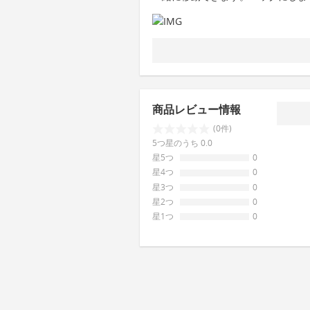
商品レビュー情報
(0件)
5つ星のうち 0.0
星5つ
0
星4つ
0
星3つ
0
星2つ
0
星1つ
0