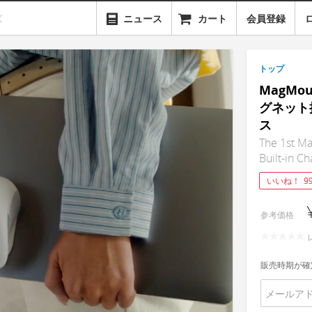
ニュース
カート
会員登録
トップ
MagM
グネット
ス
The 1st Ma
Built-in C
いいね！
9
参考価格
販売時期が確