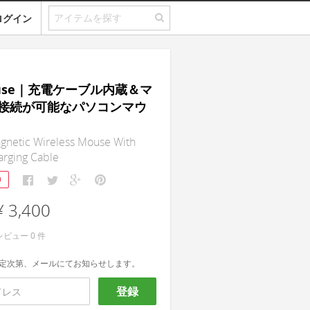
ログイン
ouse｜充電ケーブル内蔵＆マ
接続が可能なパソコンマウ
gnetic Wireless Mouse With
harging Cable
9
¥ 3,400
レビュー
0
件
定次第、メールにてお知らせします。
登録