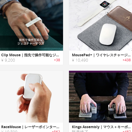
Clip Mouse｜指先で操作可能なジェスチャーマウス
MousePad+｜ワイヤレスチャージ機能搭載マウスパッド「マウスパッドプラス」
¥ 9,200
¥ 10,490
+38
+438
RaceMouse｜レーザーポインター・タッチパッドとしても使える多機能トラベルマウス「レースマウス」
Kings Assembly｜マウス＋キーボード＋ジョイスティック
¥ 10,890
販売終了
+562
+487