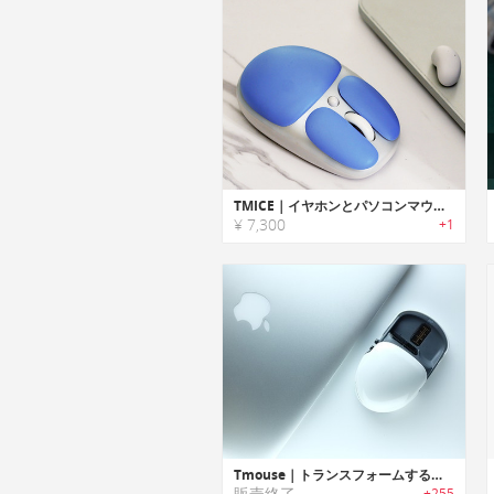
TMICE｜イヤホンとパソコンマウスの2-in-1デバイス
¥ 7,300
+1
Tmouse｜トランスフォームするマウス「ティーマウス」
販売終了
+255