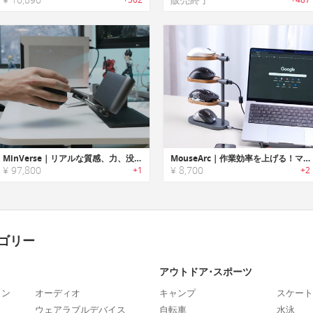
MinVerse｜リアルな質感、力、没入感を指先で体感できる3Dマウス
MouseArc｜作業効率を上げる！マルチマウス対応スマートハブ
¥ 97,800
¥ 8,700
+1
+2
ゴリー
アウトドア･スポーツ
ォン
オーディオ
キャンプ
スケート
ウェアラブルデバイス
自転車
水泳