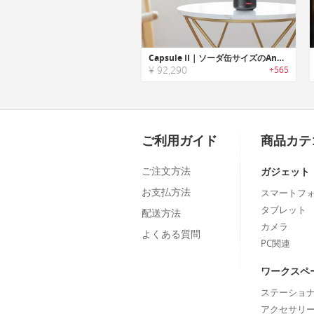
Capsule II｜ソーダ缶サイズのAndroidTV ポケットシネマ「カプセルII」
¥ 92,290
+565
ご利用ガイド
商品カテ
ご注文方法
ガジェット
お支払方法
スマートフ
タブレット
配送方法
カメラ
よくある質問
PC関連
ワークスペ
ステーショ
アクセサリ