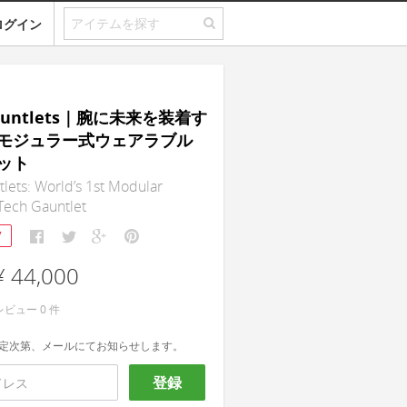
ログイン
Gauntlets｜腕に未来を装着す
モジュラー式ウェアラブル
ット
tlets: World’s 1st Modular
Tech Gauntlet
7
¥ 44,000
レビュー
0
件
定次第、メールにてお知らせします。
登録