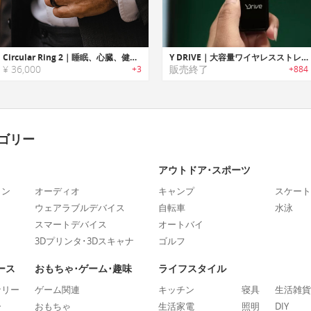
Circular Ring 2｜睡眠、心臓、健康全般をトラッキングし、AIからのアドバイスがもらえるスマートリング
Y DRIVE｜大容量ワイヤレスストレージデバイス「Yドライブ」
¥ 36,000
販売終了
+3
+884
ゴリー
アウトドア･スポーツ
ォン
オーディオ
キャンプ
スケート
ウェアラブルデバイス
自転車
水泳
スマートデバイス
オートバイ
3Dプリンタ･3Dスキャナ
ゴルフ
ース
おもちゃ･ゲーム･趣味
ライフスタイル
ナリー
ゲーム関連
キッチン
寝具
生活雑貨
ー
おもちゃ
生活家電
照明
DIY