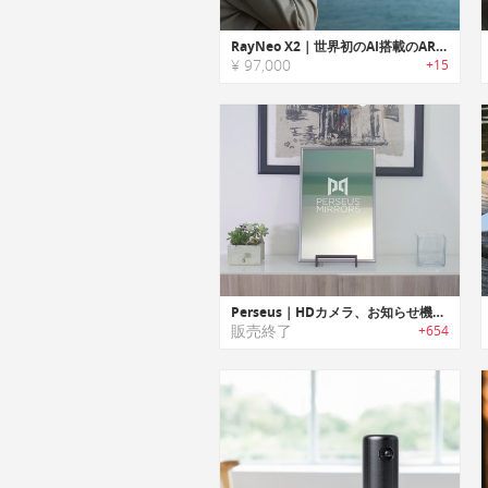
RayNeo X2｜世界初のAI搭載のARスマートグラス
¥ 97,000
+15
Perseus｜HDカメラ、お知らせ機能搭載スマートミラー「ペルセウス」
販売終了
+654