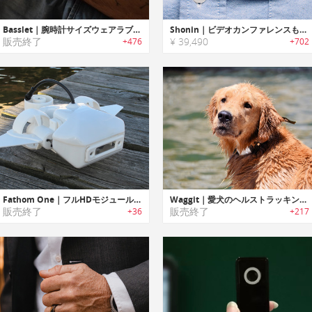
Basslet｜腕時計サイズウェアラブルサブウーハー「ベースレット」
Shonin｜ビデオカンファレンスも可能なウェアラブルセキュリティーカメラ「ショーニン」
販売終了
¥ 39,490
+476
+702
Fathom One｜フルHDモジュール式水中ドローン「ファトム ワン」
Waggit｜愛犬のヘルストラッキングが可能なウェアラブルスマートカラー「ワギット」
販売終了
販売終了
+36
+217