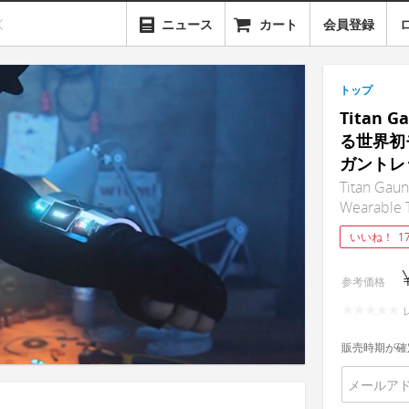
ニュース
カート
会員登録
トップ
Titan 
る世界初
ガントレ
Titan Gaun
Wearable 
いいね！
1
参考価格
販売時期が確