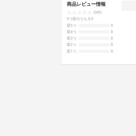
商品レビュー情報
(0件)
5つ星のうち 0.0
星5つ
0
星4つ
0
星3つ
0
星2つ
0
星1つ
0