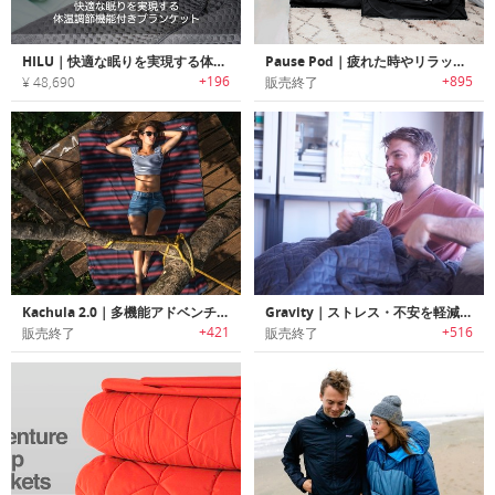
HILU｜快適な眠りを実現する体温調節機能付きブランケット「ヒールー」
Pause Pod｜疲れた時やリラックスしたい時に最適なプライベートポップアップスペース「ポーズポッド」
+196
+895
¥ 48,690
販売終了
Kachula 2.0｜多機能アドベンチャーブランケット「カチュラ2.0」
Gravity｜ストレス・不安を軽減しリラックス効果を高めるブランケット「グラビティ」
+421
+516
販売終了
販売終了