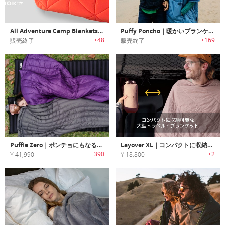
All Adventure Camp Blankets｜アウトドアで活躍するブランケットシステム
Puffy Poncho｜暖かいブランケットとしても利用可能なポンチョ「パフィーポンチョ」
+48
+169
販売終了
販売終了
Puffle Zero｜ポンチョにもなるアウトドアアドベンチャーブランケット「パッフルゼロ」
Layover XL｜コンパクトに収納可能な大型トラベル・ブランケット
+390
+2
¥ 41,990
¥ 18,800