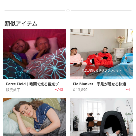
類似アイテム
Force Field｜暗闇で光る蓄光ブランケット「フォースフィールド」
Flo Blanket｜手足が通せる快適ブランケット「フロ」
+743
+4
販売終了
¥ 13,890