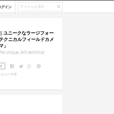
ログイン
ma｜ユニークなラージフォー
テクニカルフィールドカメ
マ」
he unique, 4x5 technical
61
レビュー
0
件