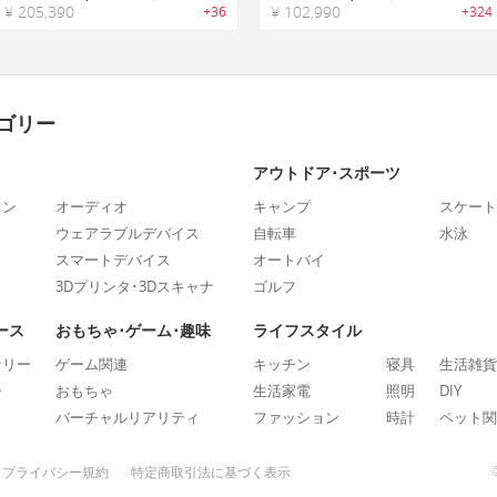
¥ 205,390
¥ 102,990
+36
+324
ゴリー
アウトドア･スポーツ
ォン
オーディオ
キャンプ
スケート
ウェアラブルデバイス
自転車
水泳
スマートデバイス
オートバイ
3Dプリンタ･3Dスキャナ
ゴルフ
ース
おもちゃ･ゲーム･趣味
ライフスタイル
ナリー
ゲーム関連
キッチン
寝具
生活雑貨
ー
おもちゃ
生活家電
照明
DIY
バーチャルリアリティ
ファッション
時計
ペット関
プライバシー規約
特定商取引法に基づく表示