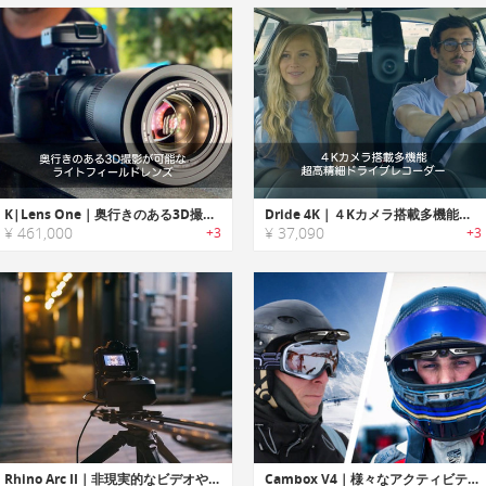
K|Lens One｜奥行きのある3D撮影が可能なライトフィールドレンズ「Kレンズワン」
Dride 4K｜４Kカメラ搭載多機能・超高精細ドライブレコーダー「ドライド4K」
¥ 461,000
¥ 37,090
+3
+3
Rhino Arc II｜非現実的なビデオやタイムラプス撮影を可能にする4軸ロボティックカメラアシスタント「ライノアークII」
Cambox V4｜様々なアクティビティを撮影可能なヘルメットカメラ「カムボックスV4」