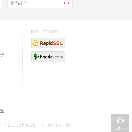
販売終了
+61
BUILT WITH
ボード
連
©| きびだんご株式会社 | 半歩先の未来が届く
サポート