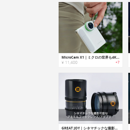
MicroCam X1｜ミクロの世界も4Kで！超マクロ撮影対応ポータブルカメラ
¥ 11,400
+7
GREAT JOY｜シネマチックな撮影可能なアナモルフィックレンズ/アダプター「グレートジョイ」