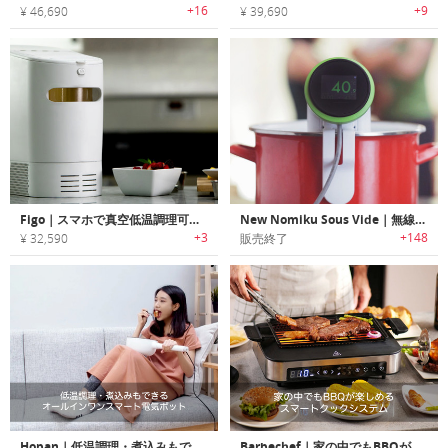
+16
+9
¥ 46,690
¥ 39,690
Figo｜スマホで真空低温調理可能なスマートクッキングデバイス「フィーゴ」
New Nomiku Sous Vide｜無線LAN接続可能な真空調理用イマージョンサーキュレーター
+3
+148
¥ 32,590
販売終了
Hopan｜低温調理・煮込みもできるオールインワンスマート電気ポット「ホパン」
Barbechef｜家の中でもBBQが楽しめるスマートクックシステム「バーベシェフ」