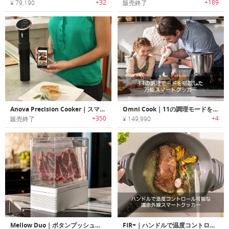
+32
+189
¥ 79,190
販売終了
Anova Precision Cooker｜スマホで真空調理
Omni Cook｜11の調理モードを搭載した万能スマートクッカー「オムニクック」
+350
+4
販売終了
¥ 149,990
Mellow Duo｜ボタンプッシュで調理可能な真空調理器「メローデュオ」
FIR+｜ハンドルで温度コントロール可能な遠赤外線スマートクッカー