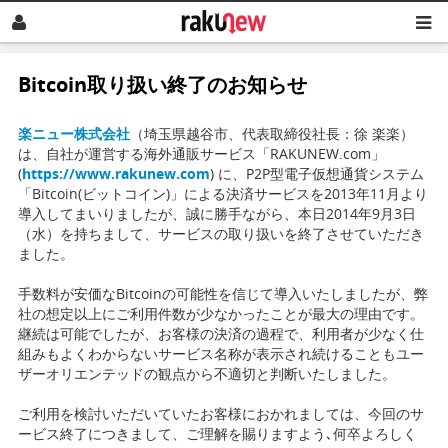
Bitcoin取り扱い終了のお知らせ
楽ニュー株式会社
（埼玉県越谷市、代表取締役社長：徐 楽楽）
は、自社が運営する海外通販サービス「RAKUNEW.com」
(
https://www.rakunew.com
) に、P2P型電子仮想通貨システム
「Bitcoin(ビットコイン)」による決済サービスを2013年11月より
導入してまいりましたが、誠に勝手ながら、本日2014年9月3日
（水）を持ちまして、サービスの取り扱いを終了させていただき
ました。
手数料が安価なBitcoinの可能性を信じて導入いたしましたが、弊
社の想定以上にご利用件数が少なかったことが最大の理由です。
継続は可能でしたが、お客様の決済の過程で、利用者が少なく仕
組みもよくわからないサービス名称が表示され続けることもユー
ザーオリエンテッドの観点から不適切と判断いたしました。
ご利用を検討いただいていたお客様におかれましては、今回のサ
ービス終了につきまして、ご理解を賜りますよう､何卒よろしく