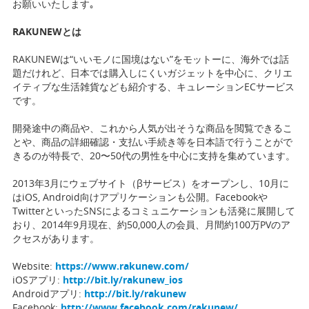
お願いいたします｡
RAKUNEWとは
RAKUNEWは“いいモノに国境はない”をモットーに、海外では話
題だけれど、日本では購入しにくいガジェットを中心に、クリエ
イティブな生活雑貨なども紹介する、キュレーションECサービス
です。
開発途中の商品や、これから人気が出そうな商品を閲覧できるこ
とや、商品の詳細確認・支払い手続き等を日本語で行うことがで
きるのが特長で、20〜50代の男性を中心に支持を集めています。
2013年3月にウェブサイト（βサービス）をオープンし、10月に
はiOS, Android向けアプリケーションも公開。Facebookや
TwitterといったSNSによるコミュニケーションも活発に展開して
おり、2014年9月現在、約50,000人の会員、月間約100万PVのア
クセスがあります。
Website:
https://www.rakunew.com/
iOSアプリ:
http://bit.ly/rakunew_ios
Androidアプリ:
http://bit.ly/rakunew
Facebook:
http://www.facebook.com/rakunew/