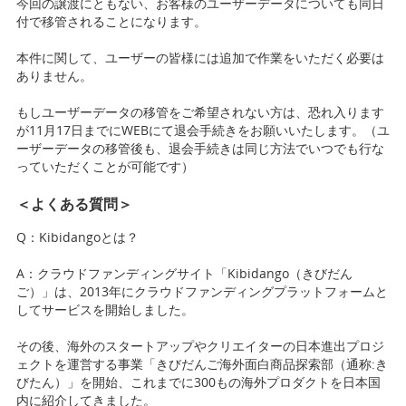
今回の譲渡にともない、お客様のユーザーデータについても同日
付で移管されることになります。
本件に関して、ユーザーの皆様には追加で作業をいただく必要は
ありません。
もしユーザーデータの移管をご希望されない方は、恐れ入ります
が11月17日までにWEBにて退会手続きをお願いいたします。（ユ
ーザーデータの移管後も、退会手続きは同じ方法でいつでも行な
っていただくことが可能です）
＜よくある質問＞
Q：Kibidangoとは？
A：クラウドファンディングサイト「Kibidango（きびだん
ご）」は、2013年にクラウドファンディングプラットフォームと
してサービスを開始しました。
その後、海外のスタートアップやクリエイターの日本進出プロジ
ェクトを運営する事業「きびだんご海外面白商品探索部（通称:き
びたん）」を開始、これまでに300もの海外プロダクトを日本国
内に紹介してきました。