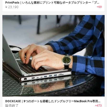
PrintPods｜いろんな素材にプリント可能なポータブルプリンター「プリントポッズ」
¥ 23,190
+69
DOCKCASE｜9つのポートを搭載したドングルフリーMacBook Pro専用ケース「ドックケース」
販売終了
+473