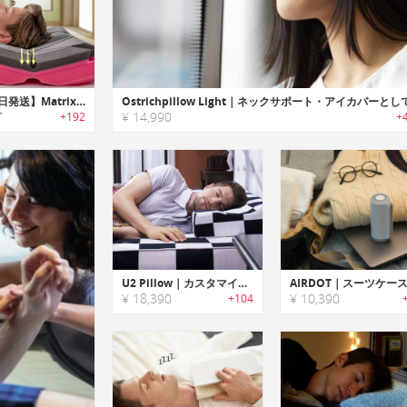
【翌営業日発送】Matrix Pillow｜寝相に合わせて頸椎をサポートしてイビキを軽減する快眠ピロー「マトリックス」
了
¥ 14,990
+192
+
U2 Pillow｜カスタマイズ可能で寝返りも防止する快眠ピロー「U2ピロー」
¥ 18,390
¥ 10,390
+104