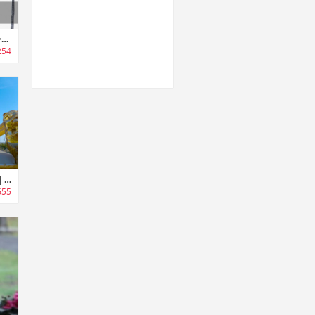
MANTALON｜季節やシーンを選ばず着用可能なスタイリッシュパンツ「マンタロン」
254
Our Royal Thighness｜お尻マニアにはたまらないぷりぷりお尻デザインピロー「ORT」
655