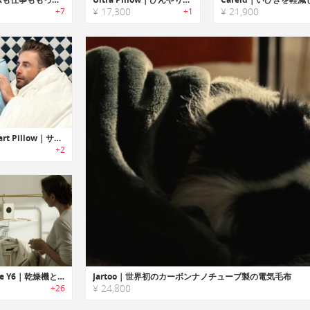
¥ 17,300
¥ 21,900
+7
+1
K-25 Smart Pillow｜サイズと温度調節が可能なピロー
+2
AlicHome Y6｜乾燥機とヒーター機能を備えたコンパクトな万能キューブ
Jartoo｜世界初のカーボンナノチューブ製の電気毛布
¥ 24,800
+26