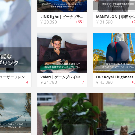
LINK light｜ビーチブランケット・ポータブルハンモックに変身する軽量トートバッグ「リンクライト」
¥ 20,390
¥ 31,590
+651
+
Wizmaker P1｜音声コマンドで操作可能なユーザーフレンドリー3Dプリンター「ウィズメーカーP1」
Valari｜ゲームプレイ中の姿勢を補正して痛みを低減するゲーミングピロー「ヴァラーリ」
¥ 24,790
¥ 43,390
+4
+7
+