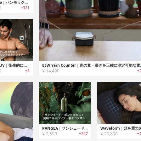
Shadeeco｜ハンモック・バックパックになるアドベンチャーサンシェード「シェードエコ」
0
+321
BODYPLUV｜衛生的に体を乾かすウォールマウント全身ドライヤー「ボディプラブ」
EEW Yarn Counte
0
¥ 14,490
+3
+
PANGEA｜サンシェード・ポンチョとして使用できるバンブー製エコタオル「パンジーア」
¥ 7,390
¥ 20,890
+247
+