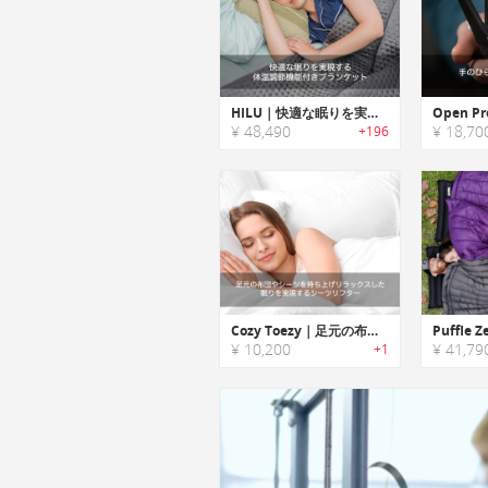
HILU｜快適な眠りを実現する体温調節機能付きブランケット「ヒールー」
¥ 48,490
¥ 18,70
+196
Cozy Toezy｜足元の布団やシーツを持ち上げリラックスした眠りを実現するシーツリフター「コージートージー」
¥ 10,200
¥ 41,79
+1