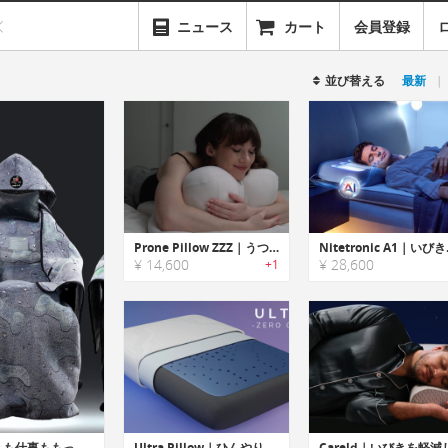
ニュース
カート
会員登録
並び替える
最新
Prone Pillow ZZZ｜うつ伏せ寝のために開発！人間工学設計の専用ピロー
Nitetro
¥ 14,600
¥ 28,600
+1
LEVEL UP WRAP｜寒さを気にせず、ゲームも仕事ももっと快適に。光るゲーミングチェア専用ブランケット
Ultra Pillow｜ひんやり快眠＆防臭効果！シルバー繊維の快適ピロー