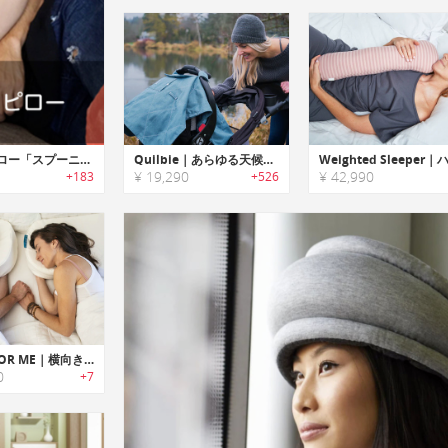
Spoonie Pillow｜腕がしびれない腕枕用ピロー「スプーニーピロー」
Quilbie｜あらゆる天候から赤ちゃんを守る3 in 1ベビーカーカバー「クイルビー」
¥ 19,290
¥ 42,990
+183
+526
adJust FOR ME｜横向きに寝るユーザー用に設計された快眠ピロー「アジャストフォーミー」
0
+7