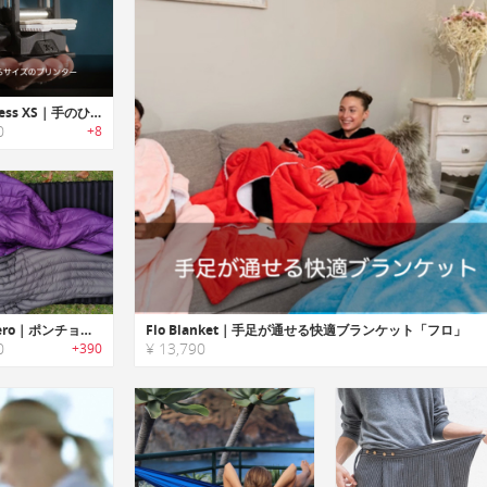
Open Press XS｜手のひらサイズのプリンター「オープンプレスXS」
0
+8
Puffle Zero｜ポンチョにもなるアウトドアアドベンチャーブランケット「パッフルゼロ」
Flo Blanket｜手足が通せる快適ブランケット「フロ」
0
¥ 13,790
+390