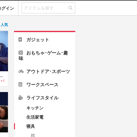
ログイン
人気
ガジェット
おもちゃ･ゲーム･趣
味
アウトドア･スポーツ
nic A1｜いびきを止めて深い眠りへ。AI搭載の快眠ピロー
+1
ワークスペース
ライフスタイル
キッチン
生活家電
寝具
枕
Careld｜いびきを軽減し、呼吸を改善するスマートピロー