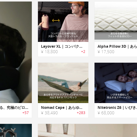
Layover XL｜コンパクトに収納可能な大型トラベル・ブランケット
¥ 18,800
¥ 17,500
+2
Napillow｜音を遮断し頭と首をサポートする、究極のピローシステム
Nomad Cape｜あらゆるアウトドアアドベンチャーに対応する4 in 1ハンモック「ノマドケープ」
Nitetroni
¥ 38,490
¥ 68,000
+57
+283