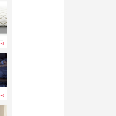
Alpha Pillow 3D｜あらゆる寝姿勢にフィットする3Dピロー
+5
c Z6｜いびきを感知して防止するスマートピロー
+6